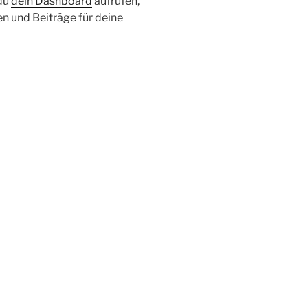
 du
dein Dashboard
aufrufen,
en und Beiträge für deine